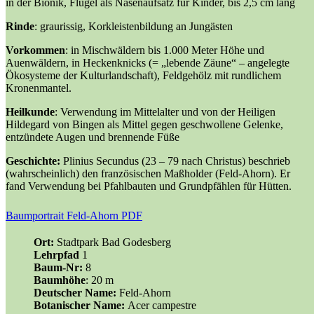
in der Bionik, Flügel als Nasenaufsatz für Kinder, bis 2,5 cm lang
Rinde
: graurissig, Korkleistenbildung an Jungästen
Vorkommen
: in Mischwäldern bis 1.000 Meter Höhe und
Auenwäldern, in Heckenknicks (= „lebende Zäune“ – angelegte
Ökosysteme der Kulturlandschaft), Feldgehölz mit rundlichem
Kronenmantel.
Heilkunde
: Verwendung im Mittelalter und von der Heiligen
Hildegard von Bingen als Mittel gegen geschwollene Gelenke,
entzündete Augen und brennende Füße
Geschichte:
Plinius Secundus (23 – 79 nach Christus) beschrieb
(wahrscheinlich) den französischen Maßholder (Feld-Ahorn). Er
fand Verwendung bei Pfahlbauten und Grundpfählen für Hütten.
Baumportrait Feld-Ahorn PDF
Ort:
Stadtpark Bad Godesberg
Lehrpfad
1
Baum-Nr:
8
Baumhöhe
: 20 m
Deutscher Name:
Feld-Ahorn
Botanischer Name:
Acer campestre