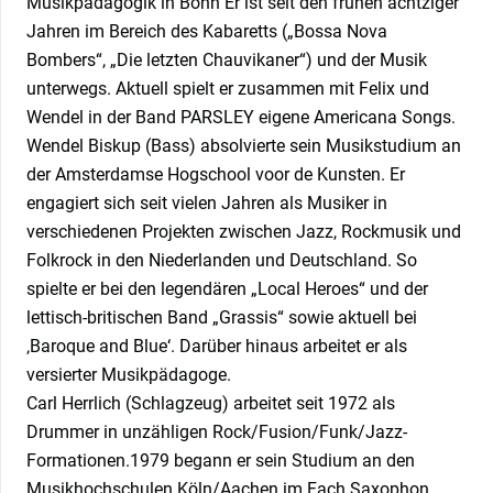
Musikpädagogik in Bonn Er ist seit den frühen achtziger
Jahren im Bereich des Kabaretts („Bossa Nova
Bombers“, „Die letzten Chauvikaner“) und der Musik
unterwegs. Aktuell spielt er zusammen mit Felix und
Wendel in der Band PARSLEY eigene Americana Songs.
Wendel Biskup (Bass) absolvierte sein Musikstudium an
der Amsterdamse Hogschool voor de Kunsten. Er
engagiert sich seit vielen Jahren als Musiker in
verschiedenen Projekten zwischen Jazz, Rockmusik und
Folkrock in den Niederlanden und Deutschland. So
spielte er bei den legendären „Local Heroes“ und der
lettisch-britischen Band „Grassis“ sowie aktuell bei
‚Baroque and Blue‘. Darüber hinaus arbeitet er als
versierter Musikpädagoge.
Carl Herrlich (Schlagzeug) arbeitet seit 1972 als
Drummer in unzähligen Rock/Fusion/Funk/Jazz-
Formationen.1979 begann er sein Studium an den
Musikhochschulen Köln/Aachen im Fach Saxophon.