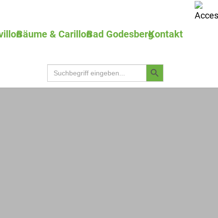
villon
Bäume & Carillon
Bad Godesberg
Kontakt
Search
Search
for:
Button