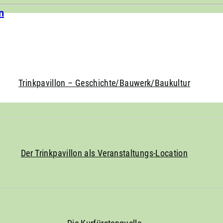
n
ndet das nächste Mal am 11. August 2026 15:00 statt.
Trinkpavillon – Geschichte/Bauwerk/Baukultur
Der Trinkpavillon als Veranstaltungs-Location