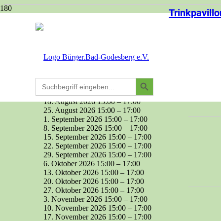
Trinkpavillo
Termin Details
Dieser Termin läuft vom 27 Januar 2026 bis 22 Dezember 2026 und fi
Ort:
Trinkpavillon an der Stadthalle
Terminkategorien:
Verein
Search
Search
Kommende Daten:
for:
Button
11. August 2026 15:00
–
17:00
18. August 2026 15:00
–
17:00
25. August 2026 15:00
–
17:00
1. September 2026 15:00
–
17:00
8. September 2026 15:00
–
17:00
15. September 2026 15:00
–
17:00
22. September 2026 15:00
–
17:00
29. September 2026 15:00
–
17:00
6. Oktober 2026 15:00
–
17:00
13. Oktober 2026 15:00
–
17:00
20. Oktober 2026 15:00
–
17:00
27. Oktober 2026 15:00
–
17:00
3. November 2026 15:00
–
17:00
10. November 2026 15:00
–
17:00
17. November 2026 15:00
–
17:00