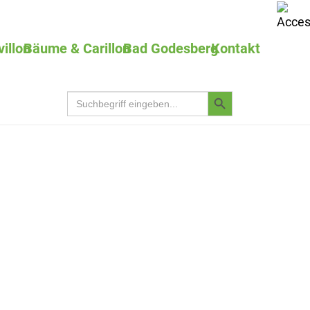
villon
Bäume & Carillon
Bad Godesberg
Kontakt
Search
Search
for:
Button