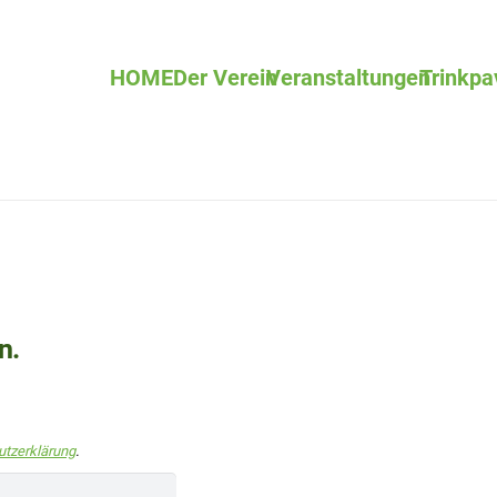
HOME
Der Verein
Veranstaltungen
Trinkpa
n.
tzerklärung
.