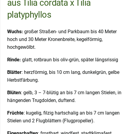
aus Tilia cordata x Tilia
platyphyllos
Wuchs:
großer Straßen- und Parkbaum bis 40 Meter
hoch und 30 Meter Kronenbreite, kegelförmig,
hochgewölbt.
Rinde:
glatt, rotbraun bis oliv-grün, später längsrissig
Blätter
: herzförmig, bis 10 cm lang, dunkelgrün, gelbe
Herbstfärbung.
Blüten
: gelb, 3 – 7-blütig an bis 7 cm langen Stielen, in
hängenden Trugdolden, duftend.
Früchte
: kugelig, filzig hartschalig an bis 7 cm langen
Stielen und 2 Flugblättern (Flugpropeller).
Eigenschaften
: frosthart, windfest, stadtklimafest,