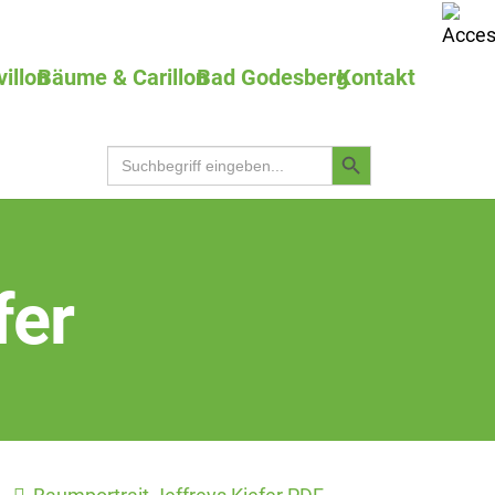
villon
Bäume & Carillon
Bad Godesberg
Kontakt
Search
Search
for:
Button
fer