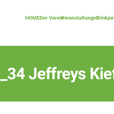
HOME
Der Verein
Veranstaltungen
Trinkpa
_34 Jeffreys Kie