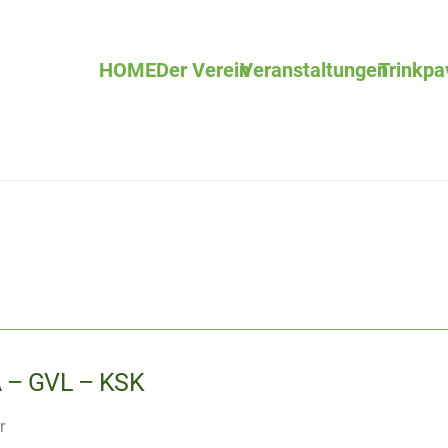
HOME
Der Verein
Veranstaltungen
Trinkpa
– GVL – KSK
r