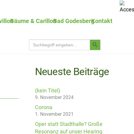
villon
Bäume & Carillon
Bad Godesberg
Kontakt
Search
Search
for:
Button
Neueste Beiträge
(kein Titel)
9. November 2024
Corona
1. November 2021
Oper statt Stadthalle? Große
Resonanz auf unser Hearing