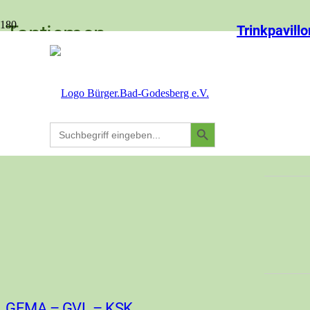
Tantiemen
Trinkpavillo
Search
Search
for:
Button
GEMA – GVL – KSK